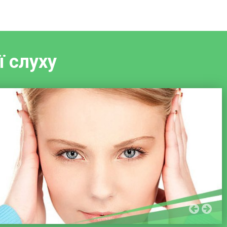
ї слуху