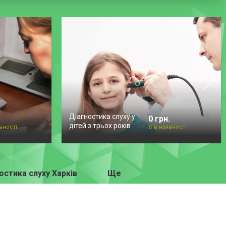
Діагностика слуху у
0 грн.
дітей з трьох років
вності
Є в наявності
остика слуху Харків
Ще