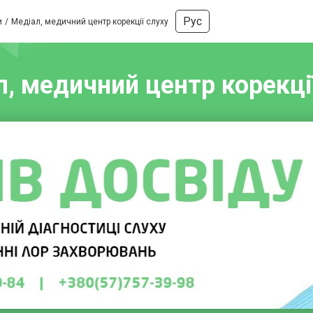
Рус
и
Медіал, медичний центр корекції слуху
, медичний центр корекці