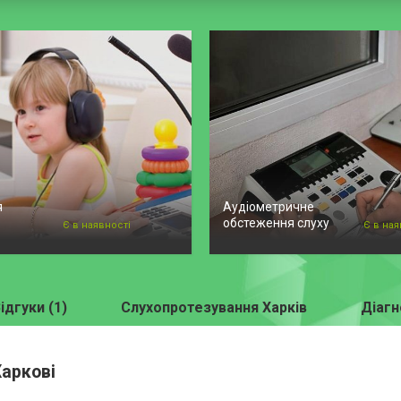
я
Аудіометричне
обстеження слуху
Є в наявності
Є в ная
ідгуки (1)
Слухопротезування Харків
Діагн
Харкові