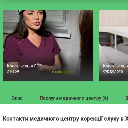
Консультація ЛОР-
Консультаці
лікаря
сурдолога
Є в наявності
Опис
Послуги медичного центру (6)
В
Контакти медичного центру корекції слуху в 