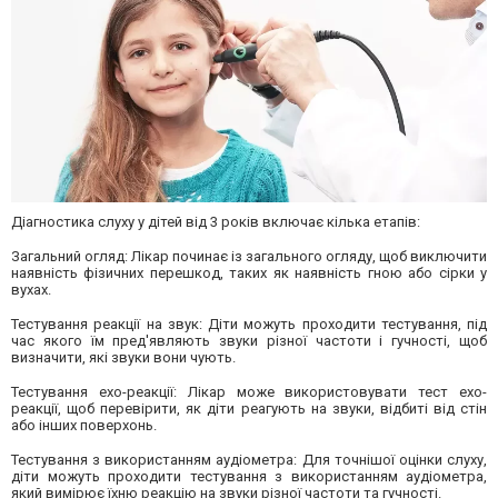
Діагностика слуху у дітей від 3 років включає кілька етапів:
Загальний огляд: Лікар починає із загального огляду, щоб виключити
наявність фізичних перешкод, таких як наявність гною або сірки у
вухах.
Тестування реакції на звук: Діти можуть проходити тестування, під
час якого їм пред'являють звуки різної частоти і гучності, щоб
визначити, які звуки вони чують.
Тестування ехо-реакції: Лікар може використовувати тест ехо-
реакції, щоб перевірити, як діти реагують на звуки, відбиті від стін
або інших поверхонь.
Тестування з використанням аудіометра: Для точнішої оцінки слуху,
діти можуть проходити тестування з використанням аудіометра,
який вимірює їхню реакцію на звуки різної частоти та гучності.