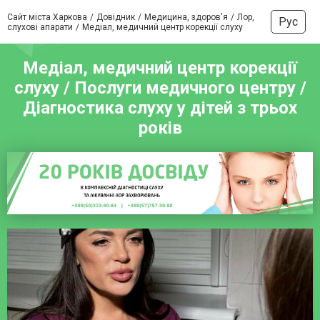
Сайт міста Харкова
Довідник
Медицина, здоров'я
Лор,
Рус
слухові апарати
Медіал, медичний центр корекції слуху
Медіал, медичний центр корекції
слуху / Послуги медичного центру /
Діагностика слуху у дітей з трьох
років