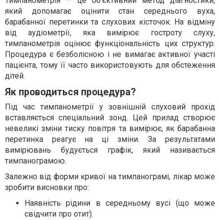
Тимпанометрія — це об'єктивний метод діагностики,
який допомагає оцінити стан середнього вуха,
барабанної перетинки та слухових кісточок. На відміну
від аудіометрії, яка вимірює гостроту слуху,
тимпанометрія оцінює функціональність цих структур.
Процедура є безболісною і не вимагає активної участі
пацієнта, тому її часто використовують для обстеження
дітей.
Як проводиться процедура?
Під час тимпанометрії у зовнішній слуховий прохід
вставляється спеціальний зонд. Цей прилад створює
невеликі зміни тиску повітря та вимірює, як барабанна
перетинка реагує на ці зміни. За результатами
вимірювань будується графік, який називається
тимпанограмою.
Залежно від форми кривої на тимпанограмі, лікар може
зробити висновки про:
Наявність рідини в середньому вусі (що може
свідчити про отит).